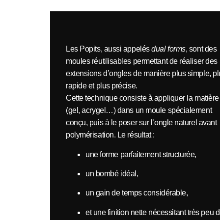
Les
Popits
, aussi appelés
dual forms
, sont des
moules réutilisables permettant de réaliser des
extensions d’ongles de manière
plus simple, p
rapide et plus précise
.
Cette technique consiste à appliquer la matière
(gel, acrygel…) dans un moule spécialement
conçu, puis à le poser sur l’ongle naturel avant
polymérisation. Le résultat :
une
forme parfaitement structurée
,
un
bombé idéal
,
un
gain de temps considérable
,
et une finition nette nécessitant très peu 