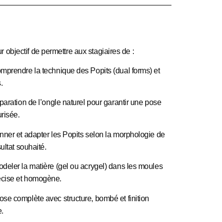
r objectif de permettre aux stagiaires de :
comprendre
la technique des Popits (dual forms) et
.
éparation de l’ongle naturel
pour garantir une pose
risée.
onner et adapter
les Popits selon la morphologie de
sultat souhaité.
odeler la matière
(gel ou acrygel) dans les moules
écise et homogène.
pose complète
avec structure, bombé et finition
e.