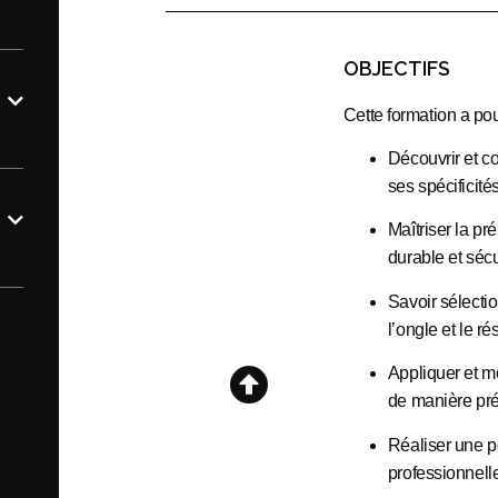
OBJECTIFS
Cette formation a pou
Découvrir et 
ses spécificités
Maîtriser la pr
durable et sécu
Savoir sélecti
l’ongle et le ré
Appliquer et m
de manière pr
Réaliser une 
professionnell