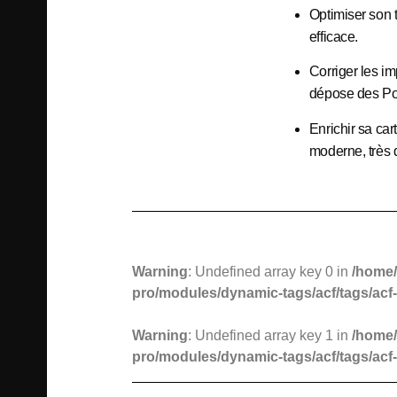
Optimiser son 
efficace.
Corriger les im
dépose des Po
Enrichir sa car
moderne, très 
Warning
: Undefined array key 0 in
/home/
pro/modules/dynamic-tags/acf/tags/acf-
Warning
: Undefined array key 1 in
/home/
pro/modules/dynamic-tags/acf/tags/acf-