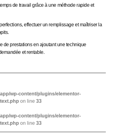
temps de travail
grâce à une méthode rapide et
perfections
, effectuer un remplissage et maîtriser la
pits.
te de prestations
en ajoutant une technique
demandée et rentable.
app/wp-content/plugins/elementor-
text.php
on line
33
app/wp-content/plugins/elementor-
text.php
on line
33