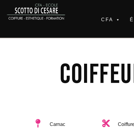
CFA
Coiffeu
Carnac
Coiffur